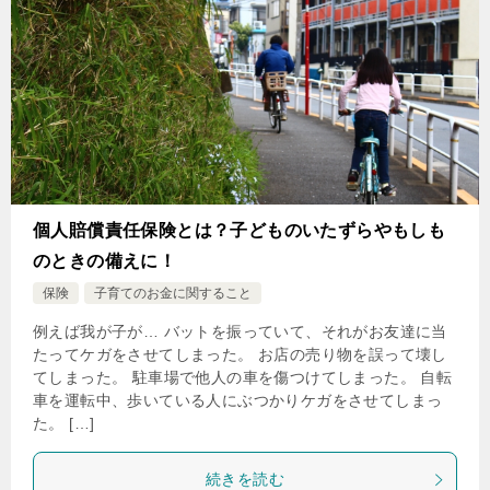
個人賠償責任保険とは？子どものいたずらやもしも
のときの備えに！
保険
子育てのお金に関すること
例えば我が子が… バットを振っていて、それがお友達に当
たってケガをさせてしまった。 お店の売り物を誤って壊し
てしまった。 駐車場で他人の車を傷つけてしまった。 自転
車を運転中、歩いている人にぶつかりケガをさせてしまっ
た。 […]
続きを読む