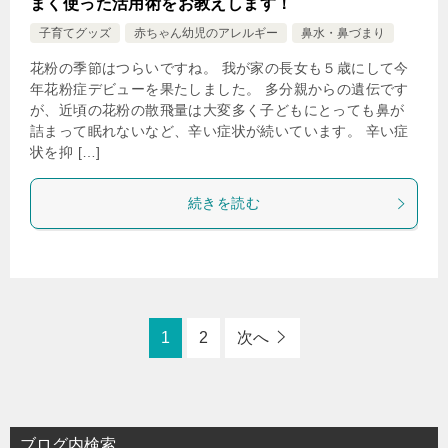
まく使った活用術をお教えします！
子育てグッズ
赤ちゃん幼児のアレルギー
鼻水・鼻づまり
花粉の季節はつらいですね。 我が家の長女も５歳にして今
年花粉症デビューを果たしました。 多分親からの遺伝です
が、近頃の花粉の散飛量は大変多く子どもにとっても鼻が
詰まって眠れないなど、辛い症状が続いています。 辛い症
状を抑 […]
続きを読む
1
2
次へ
ブログ内検索