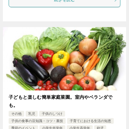
子どもと楽しむ簡単家庭菜園。室内やベランダで
も。
その他
乳児
子供のしつけ
子供の食事の豆知識・コツ・裏技
子育てにおける生活の知恵
季節のイベント
小学生低学年
小学生高学年
幼児