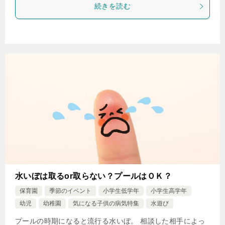
続きを読む
水いぼは取るor取らない？プールはＯＫ？
保育園
季節のイベント
小学生低学年
小学生高学年
幼児
幼稚園
気になる子供の病気特集
水遊び
プールの時期になると流行る水いぼ。 相談した相手によっ