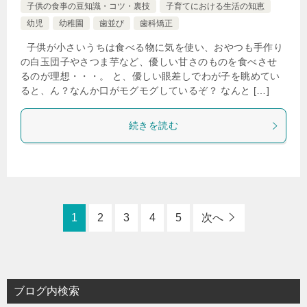
子供の食事の豆知識・コツ・裏技
子育てにおける生活の知恵
幼児
幼稚園
歯並び
歯科矯正
子供が小さいうちは食べる物に気を使い、おやつも手作り
の白玉団子やさつま芋など、優しい甘さのものを食べさせ
るのが理想・・・。 と、優しい眼差しでわが子を眺めてい
ると、ん？なんか口がモグモグしているぞ？ なんと […]
続きを読む
1
2
3
4
5
次へ
ブログ内検索