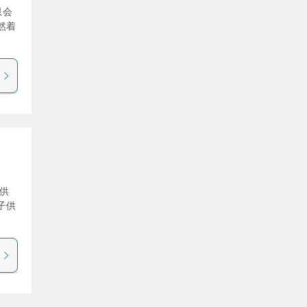
恩会
然着
供
子供