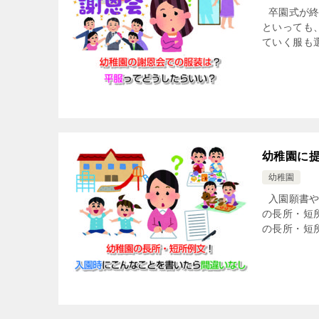
卒園式が終
といっても
ていく服も選
幼稚園に
幼稚園
入園願書や
の長所・短
の長所・短