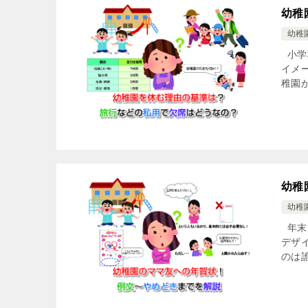
幼稚
幼稚
小学
イメ
稚園
幼稚
幼稚
年末
デザ
のは