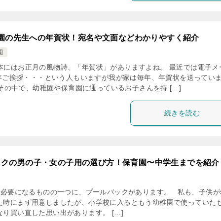
園の先生への年賀状！宛名や文面などわかりやすく紹介
園
にはお正月の風物詩、「年賀状」がありますよね。 最近では電子メ
年ご挨拶・・・という人もいますが我が家は毎年、年賀状を送ってい
 その中で、幼稚園や保育園に通っているお子さんを持 […]
続きを読む
ックの男の子・女の子用の選び方！保育園〜中学生までを紹介
必要になるものの一つに、プールバックがあります。 私も、子供が
た時にまず用意しましたが、小学校に入るともう幼稚園で使っていた
り買い直した思い出があります。 […]