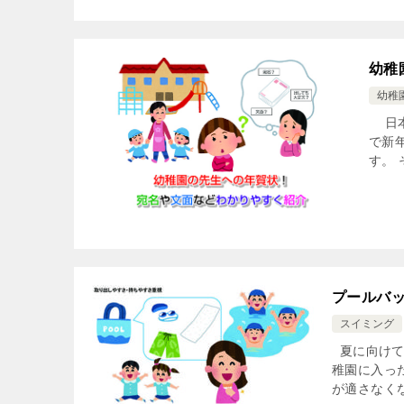
幼稚
幼稚
日本
で新
す。
プールバ
スイミング
夏に向けて
稚園に入っ
が適さなくな