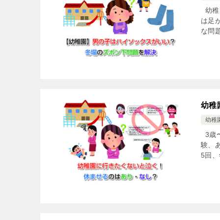
幼稚
は足
な問
幼稚
幼稚
3歳
験、
5回、