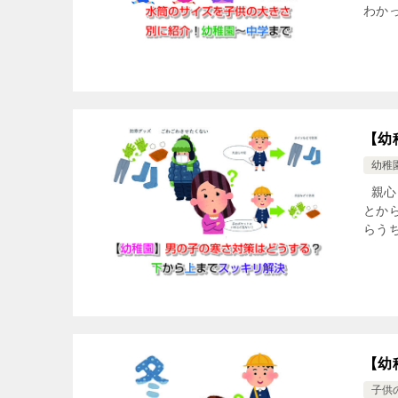
わかっ
【幼
幼稚
親心
とか
らう
【幼
子供