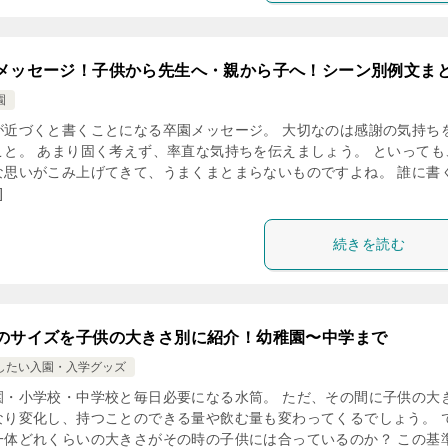
メッセージ！子供から先生へ・親から子へ！シーン別例文ま
園
が近づくと書くことになる卒園メッセージ。 大切なのは感謝の気持ち
こと。 あまり固く考えず、率直な気持ちを伝えましょう。 といっても
な思いがこみ上げてきて、うまくまとまらないものですよね。 誰に書
]
続きを読む
のサイズを子供の大きさ別に紹介！幼稚園〜中学まで
したい入園・入学グッズ
園・小学校・中学校と毎日必要になる水筒。 ただ、その間に子供の大
なり変化し、持つことのできる量や飲む量も変わってくるでしょう。 
一体どれくらいの大きさがその時の子供には合っているのか？ この基