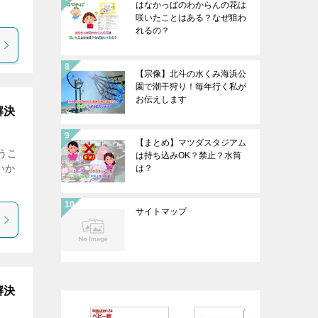
はなかっぱのわからんの花は
咲いたことはある？なぜ狙わ
れるの？
【宗像】北斗の水くみ海浜公
園で潮干狩り！毎年行く私が
お伝えします
解決
【まとめ】マツダスタジアム
うこ
は持ち込みOK？禁止？水筒
いか
は？
サイトマップ
解決