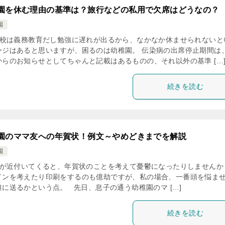
園を休む理由の基準は？旅行などの私用で欠席はどうなの？
園
校は義務教育だし勉強に遅れが出るから、なかなか休ませられないと
ージはあると思いますが、困るのは幼稚園。 伝染病の出席停止期間は
からのお知らせとしてちゃんと記載はあるものの、それ以外の基準 […
続きを読む
園のママ友への年賀状！例文～やめどきまでを解説
園
が近付いてくると、年賀状のことを考えて憂鬱になったりしませんか
インを考えたり印刷をするのも億劫ですが、私の場合、一番頭を悩ま
誰に送るかという点。 先日、息子の通う幼稚園のマ […]
続きを読む