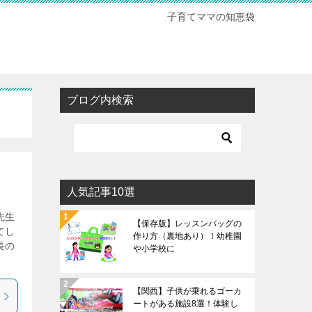
子育てママの知恵袋
ブログ内検索
人気記事10選
先生
【保存版】レッスンバッグの
てし
作り方（裏地あり）！幼稚園
長の
や小学校に
【関西】子供が乗れるゴーカ
ートがある施設8選！体験し