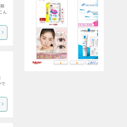
時期
こん
経
中で