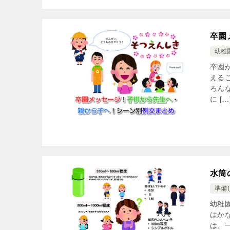
卒園
幼稚
卒園
える
ろん
に […
水筒
準備
幼稚
はか
は、