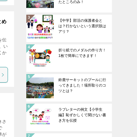
たところのみ！
【中学】部活の保護者会と
とめ
は？行かないという選択肢は
アリ？
を伝
、い
折り紙でのメダルの作り方！
くか
1枚で簡単にできます！
鈴鹿サーキットのプールに行
ってきました！場所取りのコ
ツとは？
ラブレターの例文【小学生
編】恥ずかしくて聞けない書
き方を伝授
きさ
で
準が