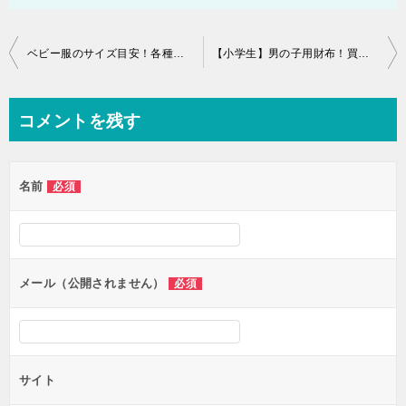
投
ベビー服のサイズ目安！各種ブランド別基準を先輩ママが教えます
【小学生】男の子用財布！買うならコレがオススメ
稿
ナ
コメントを残す
ビ
ゲ
名前
必須
ー
シ
ョ
ン
メール（公開されません）
必須
サイト