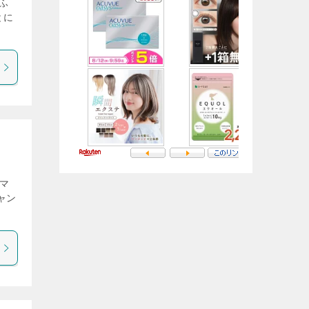
ふ
とに
マ
ャン