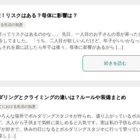
産！リスクはある？母体に影響は？
ける生活の知恵
産ってリスクはあるのかな…」 先日、一人目のお子さんの首が座った
で話をしてました。 「うち、二人目が欲しいんだけど、年子がいいかなっ
もそれを親に話したら年子は後々、母体に影響があるから […]
続きを読む
ダリングとクライミングの違いは？ルールや装備まとめ
てにおける生活の知恵
いろんな場所でボルダリングスタジオが作られ、盛り上がっているボ
グ。大人から子供まで気軽に楽しめると人気です。実は私の子供もボ
グが好きで、休みの日になるとボルダリングスタジオに行って登って
楽し […]