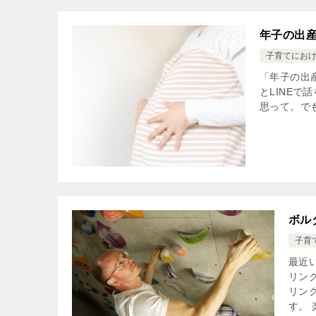
年子の出
子育てにお
「年子の出
とLINE
思って。で
ボル
子育
最近
リン
リン
す。 