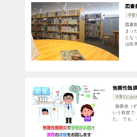
図書
子育
図書
まっ
とな
は絵本
無菌性髄
子育てにお
髄膜炎（ず
いう程度で
た。 でも、