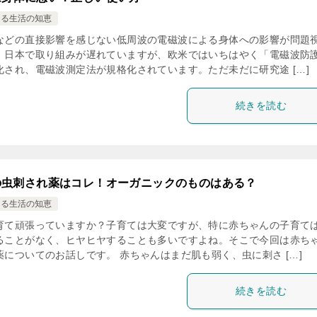
ける生活の知恵
などの直接影響を感じない低周波の電磁波による身体への影響が問題
。日本で取り組みが遅れていますが、欧米ではいちはやく「電磁波防
化され、電磁波測定法が規格化されています。ただ未だに研究途 […]
続きを読む
の虫刺され薬はコレ！オーガニックのものはある？
ける生活の知恵
育て頑張っていますか？子育ては大変ですが、特に赤ちゃんの子育て
ることがなく、ヒヤヒヤすることも多いですよね。そこで今回は赤ち
薬についてのお話しです。 赤ちゃんはまだ肌も弱く、虫に刺さ […]
続きを読む