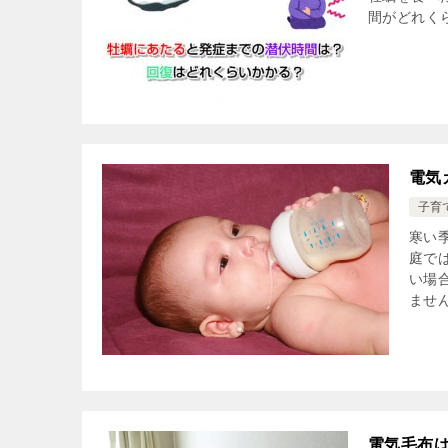
間がどれくら
電気
子育
寒い
庭で
い場
ません
電気毛布