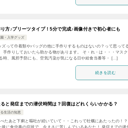
り方♪プリーツタイプ！5分で完成♪画像付きで初心者にも
入園・入学グッズ
ッズって巾着類やバッグの他に手作りするものはないの？って思って
は、手作りしておいたら助かる物があります。 そ・れ・は・・・マスク
る時、風邪予防にも、空気汚染が気になる日や給食当番等・ […]
続きを読む
たると発症までの潜伏時間は？回復はどれくらいかかる？
ける生活の知恵
べたあと下痢と嘔吐が続いていて・・これって牡蠣にあたったの！？
た後に食中毒の症状で、今まさに苦しんでいるあなた！ 発症までの潜