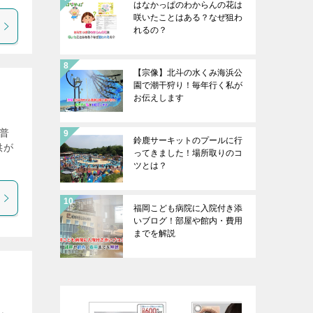
はなかっぱのわからんの花は
咲いたことはある？なぜ狙わ
れるの？
【宗像】北斗の水くみ海浜公
園で潮干狩り！毎年行く私が
お伝えします
普
鈴鹿サーキットのプールに行
供が
ってきました！場所取りのコ
ツとは？
福岡こども病院に入院付き添
いブログ！部屋や館内・費用
までを解説