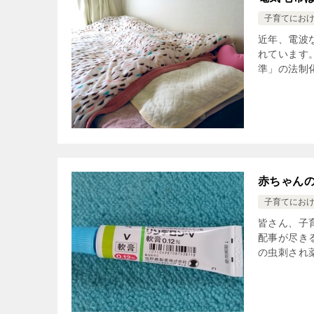
子育てにお
近年、電波
れています
準」の法制
赤ちゃん
子育てにお
皆さん、子
配事が尽き
の虫刺され