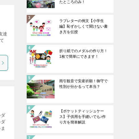
たところのみ！
ラブレターの例文【小学生
編】恥ずかしくて聞けない書
き方を伝授
友達
て
折り紙でのメダルの作り方！
1枚で簡単にできます！
雨引観音で安産祈願！御守で
性別が分かるって本当？
【ポケットティッシュケー
ルダ
ス】子供用を手縫いでも♪作
ルダ
り方を簡単解説
いま