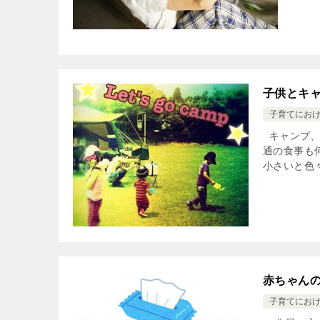
子供とキ
子育てにお
キャンプ、
通の食事も
小さいと色々
赤ちゃん
子育てにお