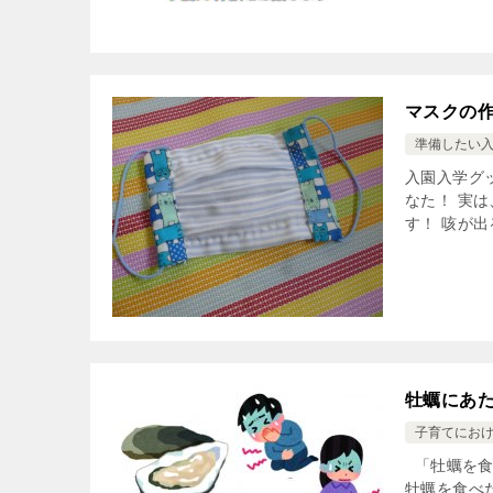
マスクの作
準備したい
入園入学グ
なた！ 実
す！ 咳が出
牡蠣にあ
子育てにお
「牡蠣を食
牡蠣を食べ