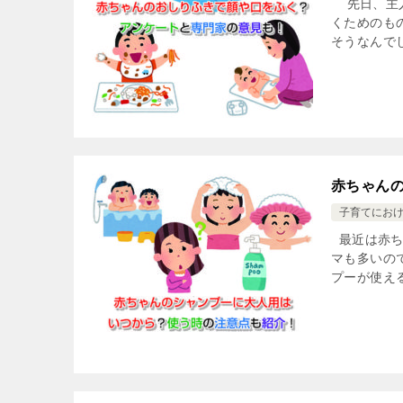
先日、主人
くためのも
そうなんでし
赤ちゃん
子育てにお
最近は赤ち
マも多いの
プーが使え