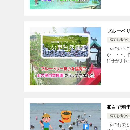
ブルーベ
福岡お出か
春のいちご
か・・・、
にせがまれ、
和白で潮
福岡お出か
春の行楽と