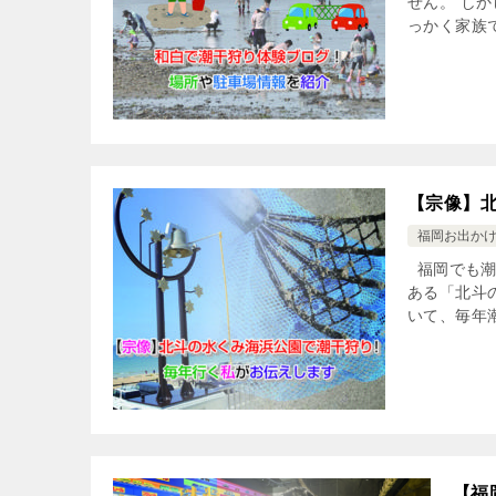
せん。 し
っかく家族
【宗像】
福岡お出か
福岡でも潮
ある「北斗
いて、毎年潮
【福