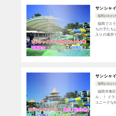
サンシャ
福岡お出か
福岡でスラ
ちの子たち
入りの場所で
サンシャイ
福岡お出か
福岡市東区
ル」！ ド
ユニークな6