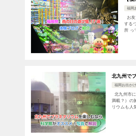
福岡
お友
する
所 
北九州で
福岡お出か
北九州市に
満載？）の
リウムも人気