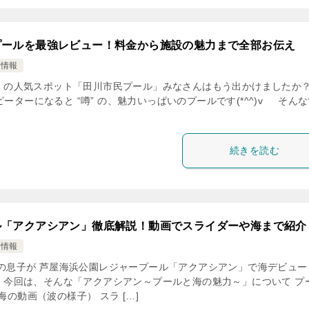
プールを最強レビュー！料金から施設の魅力まで全部お伝え
け情報
 の人気スポット「田川市民プール」みなさんはもう出かけましたか？
ーターになると “噂” の、魅力いっぱいのプールです(*^^)v そん
続きを読む
ル「アクアシアン」徹底解説！動画でスライダーや海まで紹介
け情報
の息子が 芦屋海浜公園レジャープール「アクアシアン」で海デビュー
 今回は、そんな「アクアシアン～プールと海の魅力～」について プ
海の動画（波の様子） スラ […]