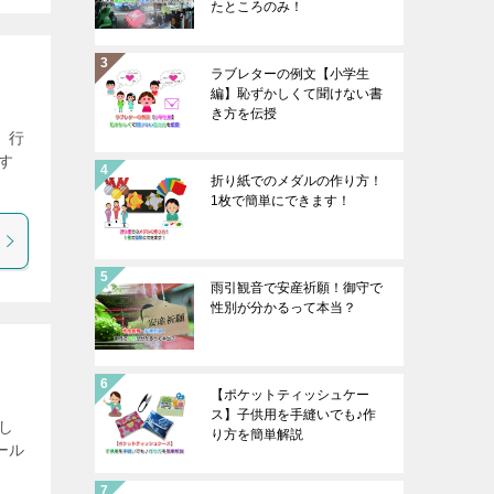
たところのみ！
ラブレターの例文【小学生
編】恥ずかしくて聞けない書
き方を伝授
 行
なす
折り紙でのメダルの作り方！
1枚で簡単にできます！
雨引観音で安産祈願！御守で
性別が分かるって本当？
【ポケットティッシュケー
ス】子供用を手縫いでも♪作
し
り方を簡単解説
ール