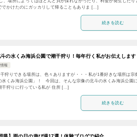
かし、場所によってはほとんど貝が採れなかったり、料金が発生したり
ででかけたのにガッカリして帰ることもありま […]
続きを読む
北斗の水くみ海浜公園で潮干狩り！毎年行く私がお伝えします
け情報
干狩りできる場所は、色々ありますが・・・私が1番好きな場所は宗
の水くみ海浜公園」！ 今回は、そんな宗像の北斗の水くみ海浜公園
干狩りに行っている私が 住所 […]
続きを読む
岡県】雨の日の遊び場17選！体験ブログで紹介