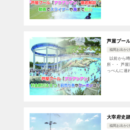
芦屋プー
福岡お出か
以前から噂
所・・ 芦
っぺんに連
大宰府史
福岡お出か