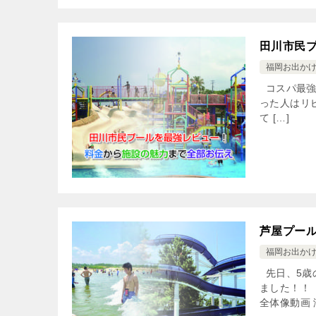
田川市民
福岡お出か
コスパ最強
った人はリピ
て […]
芦屋プー
福岡お出か
先日、5歳
ました！！
全体像動画 