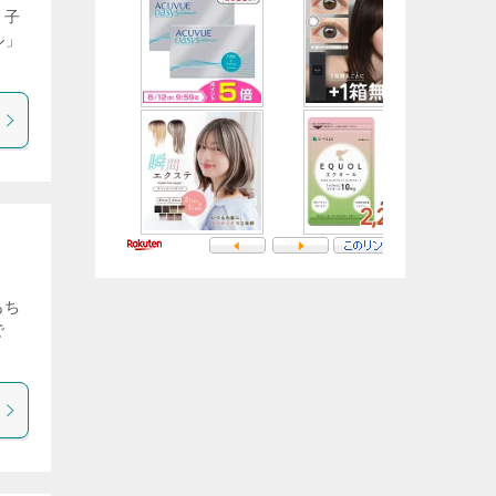
 子
ル」
あち
で