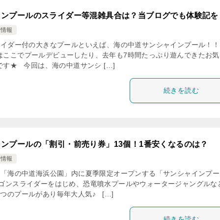
インプールのスライダー等混雑具合は？当ブログでも体験記を
け情報
イダー付の大きなプールといえば、海の中道サンシャインプール！！
はここでプールデビューしたり、去年も7時間たっぷり遊んできたお気
す★ 今回は、海の中道サンシ […]
続きを読む
ンプールの「割引・前売り券」13個！1番安くなるのは？
け情報
「海の中道海浜公園」内に夏季限定オープンする「サンシャインプー
ラゴンスライダーをはじめ、恐竜噴水プールやウォータージャングルな
つのプールがあり毎年大人気♪ […]
続きを読む