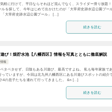
気軽に行けて、平日ならそれほど混んでなく、スライダー滑り放題！
ールを探して、今年はじめて出かけたのが「大宰府史跡水辺公園プー
「大宰府史跡水辺公園プール」 […]
続きを読む
川遊び！畑貯水池【八幡西区】情報を写真とともに徹底解説
け情報
ベタベタせず、日陰もある川遊び、最高ですよね。 私も毎年家族で
行っていますが、今回は北九州八幡西区にある川遊びスポットの紹介
小4の息子たちを連れて行ってきました。 &n […]
続きを読む