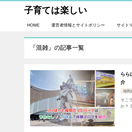
子育ては楽しい
HOME
運営者情報とサイトポリシー
サイト
「混雑」の記事一覧
らら
介
福岡
そこ
か？