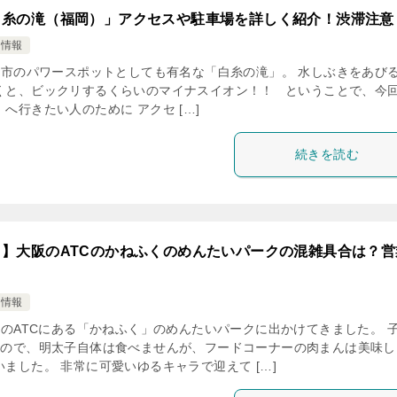
白糸の滝（福岡）」アクセスや駐車場を詳しく紹介！渋滞注意
け情報
市のパワースポットとしても有名な「白糸の滝」。 水しぶきをあび
くと、ビックリするくらいのマイナスイオン！！ ということで、今
へ行きたい人のために アクセ […]
続きを読む
】大阪のATCのかねふくのめんたいパークの混雑具合は？営
け情報
のATCにある「かねふく」のめんたいパークに出かけてきました。 
なので、明太子自体は食べませんが、フードコーナーの肉まんは美味し
ました。 非常に可愛いゆるキャラで迎えて […]