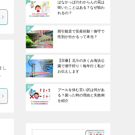
はなかっぱのわからんの花は
咲いたことはある？なぜ狙わ
れるの？
雨引観音で安産祈願！御守で
性別が分かるって本当？
【宗像】北斗の水くみ海浜公
園で潮干狩り！毎年行く私が
まし
お伝えします
、
プールを休む言い訳は何があ
る？困った時の理由と失敗例
を紹介