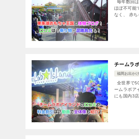
毎年数回は
ほぼ不可能
なく、 赤ち
チームラ
福岡お出か
全世界で5
ームラボア
にも国内3店