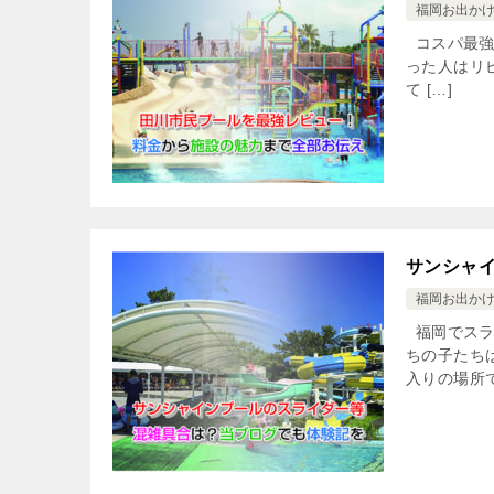
福岡お出か
コスパ最強
った人はリピ
て […]
サンシャ
福岡お出か
福岡でスラ
ちの子たち
入りの場所で