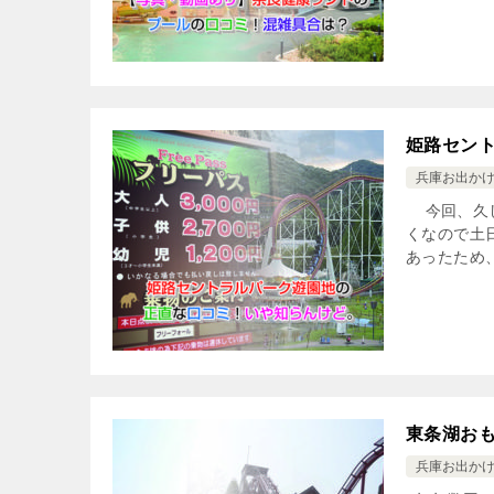
姫路セン
兵庫お出か
今回、久し
くなので土
あったため、
東条湖お
兵庫お出か