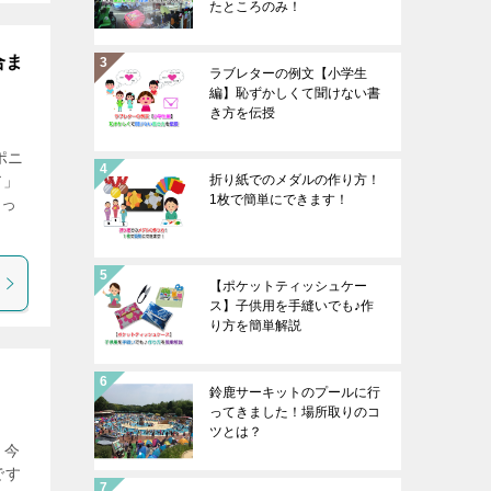
たところのみ！
合ま
ラブレターの例文【小学生
編】恥ずかしくて聞けない書
き方を伝授
ポニ
ア」
折り紙でのメダルの作り方！
1枚で簡単にできます！
あっ
【ポケットティッシュケー
ス】子供用を手縫いでも♪作
り方を簡単解説
鈴鹿サーキットのプールに行
ってきました！場所取りのコ
ツとは？
 今
です