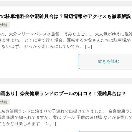
ごの駐車場料金や混雑具合は？周辺情報やアクセスも徹底解説
け情報
の、大分マリーンパレス水族館「うみたまご」。 大人気がゆえに混
りますよね。 とくに車で行く場合、運転するお父さんたちは駐車場が
ないはず。 せっかく楽しみにしていても、 […]
続きを読む
動画あり】奈良健康ランドのプールの口コミ！混雑具合は？
け情報
奈良健康ランドに泊まりで子連れで出掛けてきました。 奈良健康ラ
温泉施設で知られてますが、実は プール 子供の遊び場 などが充実し
もかなり楽しめます。 1 […]