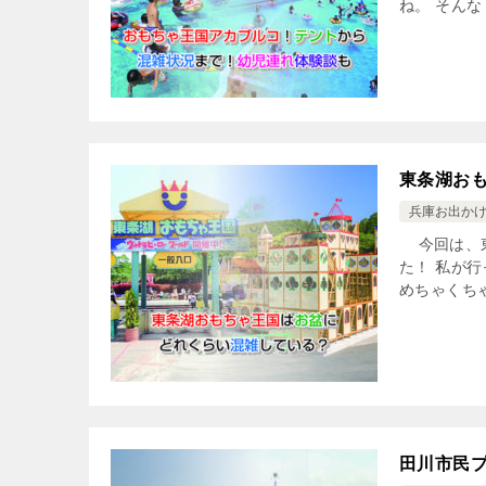
ね。 そんな
東条湖お
兵庫お出か
今回は、東
た！ 私が
めちゃくちゃ
田川市民