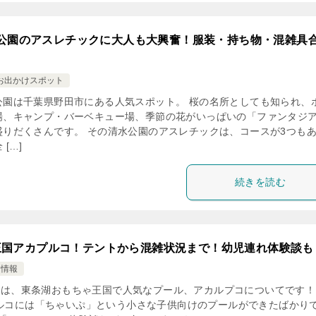
公園のアスレチックに大人も大興奮！服装・持ち物・混雑具
お出かけスポット
公園は千葉県野田市にある人気スポット。 桜の名所としても知られ、
場、キャンプ・バーベキュー場、季節の花がいっぱいの「ファンタジ
盛りだくさんです。 その清水公園のアスレチックは、コースが3つも
 […]
続きを読む
王国アカプルコ！テントから混雑状況まで！幼児連れ体験談も
け情報
は、東条湖おもちゃ王国で人気なプール、アカルプコについてです！
ルコには「ちゃいぷ」という小さな子供向けのプールができたばかり