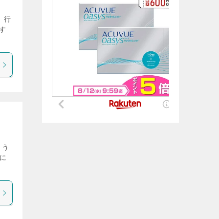
 行
なす
 う
に