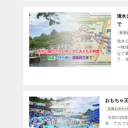
清水
で
各地
清水
ー牧
など
て、全
おもちゃ
兵庫お出か
今回の内容
年、アカプ