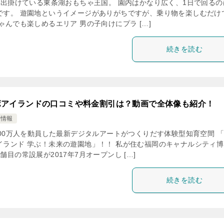
出掛けている東条湖おもちゃ王国。 園内はかなり広く、1日で回るの
です。 遊園地というイメージがありがちですが、乗り物を楽しむだけ
ゃんでも楽しめるエリア 男の子向けにプラ […]
続きを読む
ボアイランドの口コミや料金割引は？動画で全体像も紹介！
け情報
00万人を動員した最新デジタルアートがつくりだす体験型知育空間 
イランド 学ぶ！未来の遊園地」！！ 私が住む福岡のキャナルシティ博
舗目の常設展が2017年7月オープンし […]
続きを読む