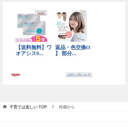
子育ては楽しい
TOP
何歳から