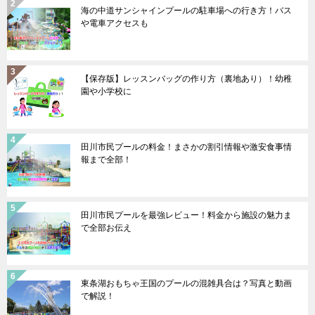
海の中道サンシャインプールの駐車場への行き方！バス
や電車アクセスも
【保存版】レッスンバッグの作り方（裏地あり）！幼稚
園や小学校に
田川市民プールの料金！まさかの割引情報や激安食事情
報まで全部！
田川市民プールを最強レビュー！料金から施設の魅力ま
で全部お伝え
東条湖おもちゃ王国のプールの混雑具合は？写真と動画
で解説！