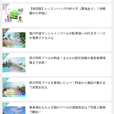
【保存版】レッスンバッグの作り方（裏地あり）！幼稚
園や小学校に
海の中道サンシャインプールの駐車場への行き方！バス
や電車アクセスも
田川市民プールの料金！まさかの割引情報や激安食事情
報まで全部！
田川市民プールを最強レビュー！料金から施設の魅力ま
で全部お伝え
東条湖おもちゃ王国のプールの混雑具合は？写真と動画
で解説！