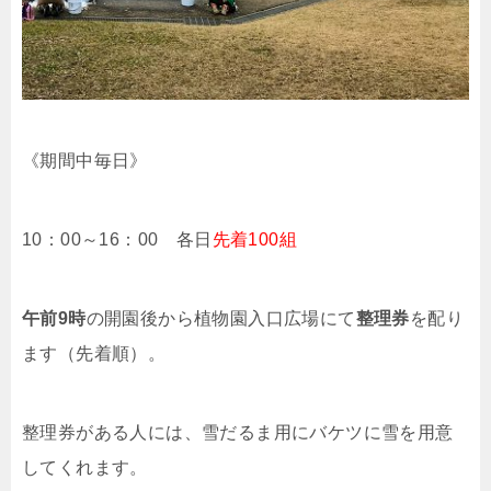
《期間中毎日》
10：00～16：00 各日
先着100組
午前9時
の開園後から植物園入口広場にて
整理券
を配り
ます（先着順）。
整理券がある人には、雪だるま用にバケツに雪を用意
してくれます。