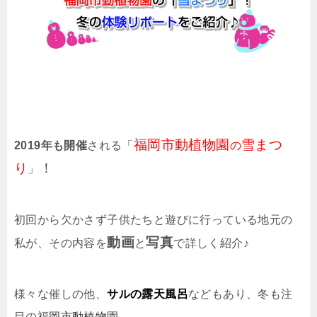
福岡市動植物園
雪まつ
2019年も開催
される「
の
り
！
」
初回から欠かさず子供たちと遊びに行っている地元の
動画
写真
私が、その内容を
と
で詳しく紹介♪
様々な催しの他、
サルの露天風呂
などもあり、冬も注
目の
福岡市動植物園
。