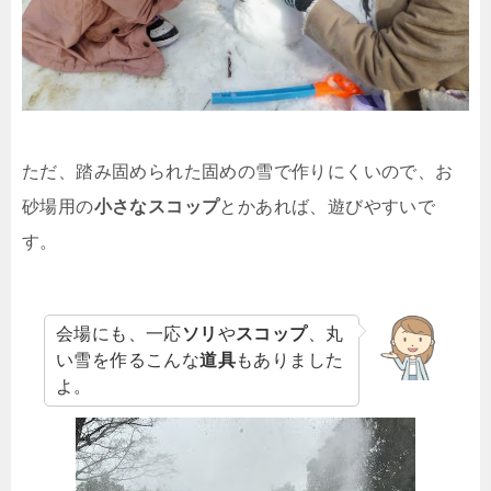
ただ、踏み固められた固めの雪で作りにくいので、お
砂場用の
小さなスコップ
とかあれば、遊びやすいで
す。
会場にも、一応
ソリ
や
スコップ
、丸
い雪を作るこんな
道具
もありました
よ。