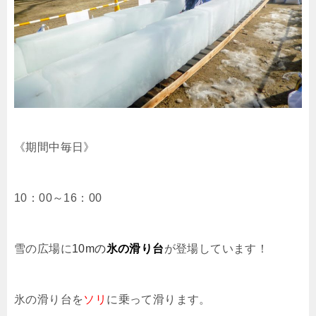
《期間中毎日》
10：00～16：00
雪の広場に
10mの
氷の滑り台
が登場しています！
氷の滑り台を
ソリ
に乗って滑ります。