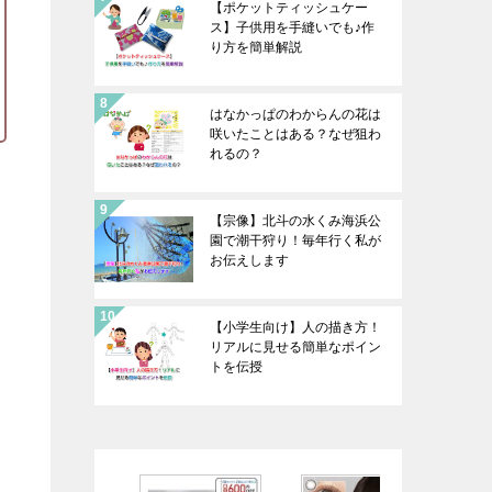
【ポケットティッシュケー
ス】子供用を手縫いでも♪作
り方を簡単解説
はなかっぱのわからんの花は
咲いたことはある？なぜ狙わ
れるの？
【宗像】北斗の水くみ海浜公
園で潮干狩り！毎年行く私が
お伝えします
【小学生向け】人の描き方！
リアルに見せる簡単なポイン
トを伝授