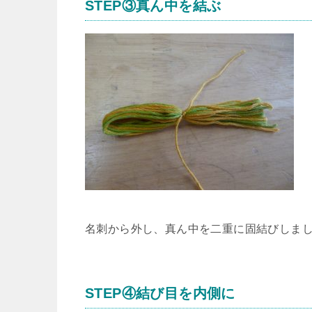
STEP③真ん中を結ぶ
名刺から外し、真ん中を二重に固結びしま
STEP④結び目を内側に