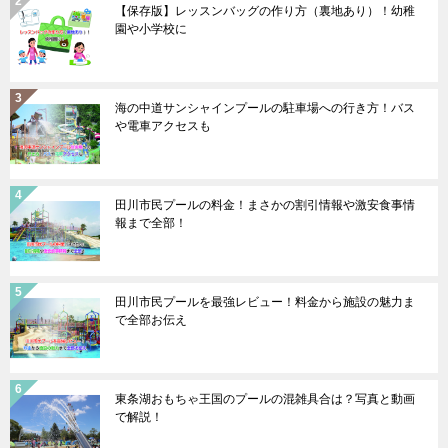
【保存版】レッスンバッグの作り方（裏地あり）！幼稚
園や小学校に
海の中道サンシャインプールの駐車場への行き方！バス
や電車アクセスも
田川市民プールの料金！まさかの割引情報や激安食事情
報まで全部！
田川市民プールを最強レビュー！料金から施設の魅力ま
で全部お伝え
東条湖おもちゃ王国のプールの混雑具合は？写真と動画
で解説！