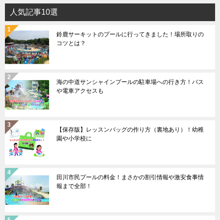
人気記事10選
鈴鹿サーキットのプールに行ってきました！場所取りの
コツとは？
海の中道サンシャインプールの駐車場への行き方！バス
や電車アクセスも
【保存版】レッスンバッグの作り方（裏地あり）！幼稚
園や小学校に
田川市民プールの料金！まさかの割引情報や激安食事情
報まで全部！