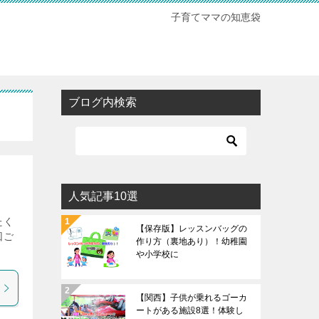
子育てママの知恵袋
ブログ内検索
人気記事10選
たく
【保存版】レッスンバッグの
回ご
作り方（裏地あり）！幼稚園
や小学校に
【関西】子供が乗れるゴーカ
ートがある施設8選！体験し