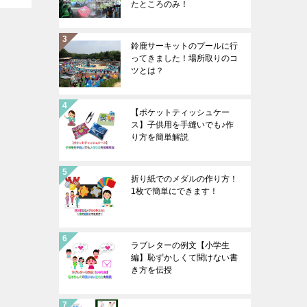
たところのみ！
鈴鹿サーキットのプールに行
ってきました！場所取りのコ
ツとは？
【ポケットティッシュケー
ス】子供用を手縫いでも♪作
り方を簡単解説
折り紙でのメダルの作り方！
1枚で簡単にできます！
ラブレターの例文【小学生
編】恥ずかしくて聞けない書
き方を伝授