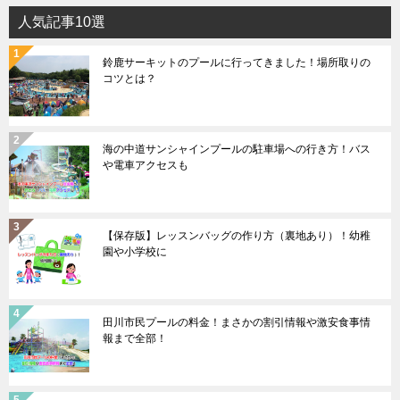
人気記事10選
鈴鹿サーキットのプールに行ってきました！場所取りの
コツとは？
海の中道サンシャインプールの駐車場への行き方！バス
や電車アクセスも
【保存版】レッスンバッグの作り方（裏地あり）！幼稚
園や小学校に
田川市民プールの料金！まさかの割引情報や激安食事情
報まで全部！