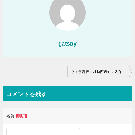
gatsby
投
ヴィラ西表（villa西表）に2泊した正直な口コミ！楽しすぎたアクティビティ！
稿
ナ
コメントを残す
ビ
ゲ
名前
必須
ー
シ