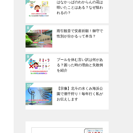
はなかっぱのわからんの花は
咲いたことはある？なぜ狙わ
れるの？
雨引観音で安産祈願！御守で
性別が分かるって本当？
プールを休む言い訳は何があ
る？困った時の理由と失敗例
を紹介
【宗像】北斗の水くみ海浜公
園で潮干狩り！毎年行く私が
お伝えします