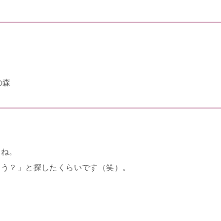
）
の森
よね。
ろう？」と探したくらいです（笑）。