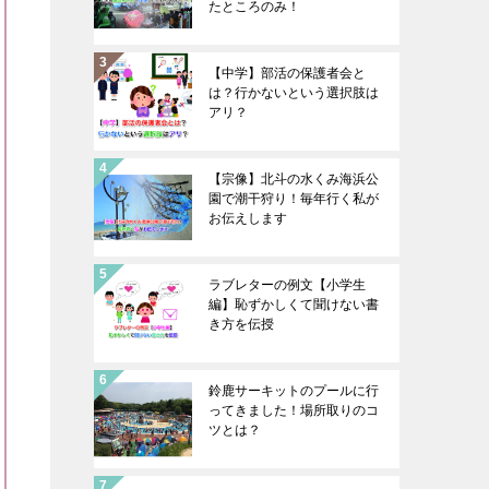
たところのみ！
【中学】部活の保護者会と
は？行かないという選択肢は
アリ？
【宗像】北斗の水くみ海浜公
園で潮干狩り！毎年行く私が
お伝えします
ラブレターの例文【小学生
編】恥ずかしくて聞けない書
き方を伝授
鈴鹿サーキットのプールに行
ってきました！場所取りのコ
ツとは？