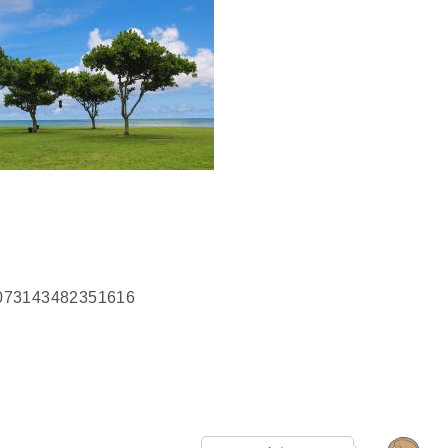
819073143482351616