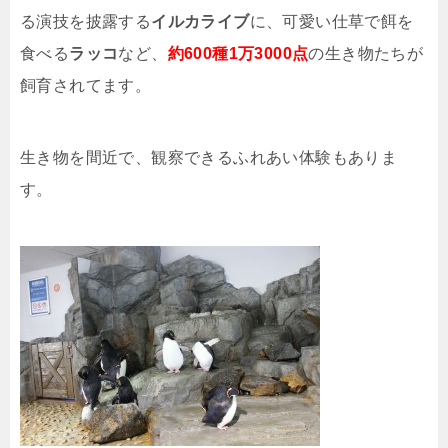
る演技を披露する
イルカライブ
に、可愛い仕草で餌を
食べる
ラッコ
など、
約600種1万3000点
の生き物たちが
飼育されてます。
生き物を間近で、観察できるふれあい体験もありま
す。