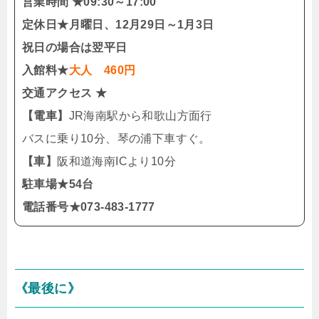
営業時間 ★09:30～17:00
定休日★月曜日、12月29日～1月3日
祝日の場合は翌平日
入館料★
大人 460円
交通アクセス ★
【電車】
JR海南駅から和歌山方面行
バスに乗り10分、琴の浦下車すぐ。
【車】
阪和道海南ICより10分
駐車場★54台
電話番号★073-483-1777
《最後に》