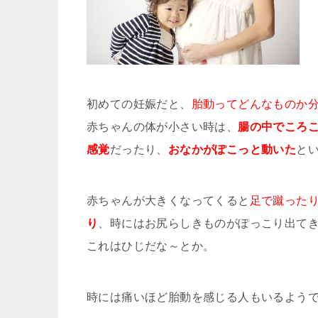
初めての妊娠だと、
胎動ってどんなものか
赤ちゃんの体が小さい時は、
腸の中でころ
感覚
だったり、
おなかがぽこっと動いた
と
赤ちゃんが大きくなってくると
足で蹴った
り
、時にはお尻らしきものがぽっこり出て
これはひじだな～とか。
時には痛いほど胎動を感じる人もいるよう