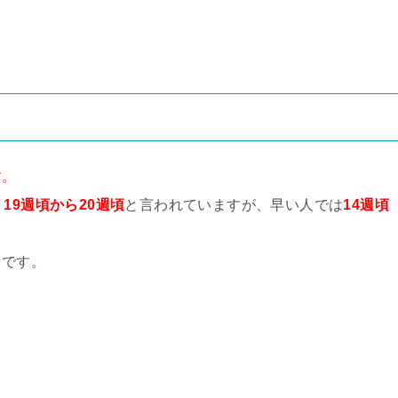
す。
、
19週頃から20週頃
と言われていますが、早い人では
14週頃
うです。