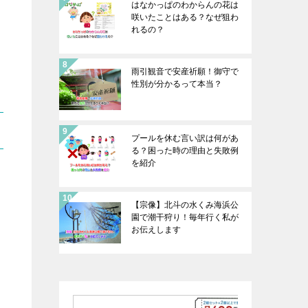
はなかっぱのわからんの花は
咲いたことはある？なぜ狙わ
れるの？
雨引観音で安産祈願！御守で
性別が分かるって本当？
プールを休む言い訳は何があ
る？困った時の理由と失敗例
を紹介
【宗像】北斗の水くみ海浜公
園で潮干狩り！毎年行く私が
お伝えします