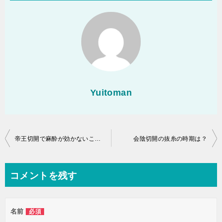
Yuitoman
投
帝王切開で麻酔が効かないことってあるの⁈
会陰切開の抜糸の時期は？
稿
ナ
コメントを残す
ビ
ゲ
名前
必須
ー