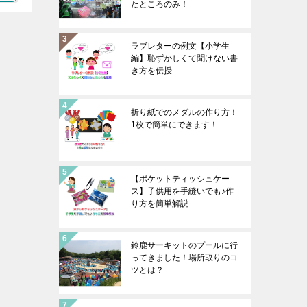
たところのみ！
ラブレターの例文【小学生
編】恥ずかしくて聞けない書
き方を伝授
折り紙でのメダルの作り方！
1枚で簡単にできます！
【ポケットティッシュケー
ス】子供用を手縫いでも♪作
り方を簡単解説
鈴鹿サーキットのプールに行
ってきました！場所取りのコ
ツとは？