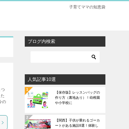
子育てママの知恵袋
ブログ内検索
人気記事10選
につ
【保存版】レッスンバッグの
した
作り方（裏地あり）！幼稚園
今の
や小学校に
【関西】子供が乗れるゴーカ
ートがある施設8選！体験し