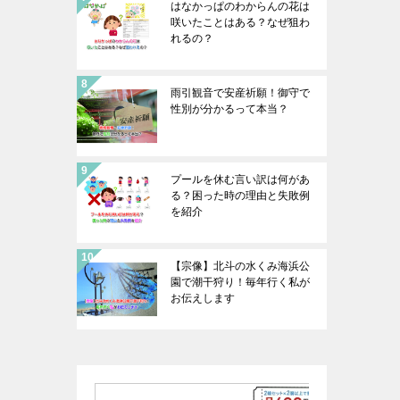
はなかっぱのわからんの花は
咲いたことはある？なぜ狙わ
れるの？
雨引観音で安産祈願！御守で
性別が分かるって本当？
プールを休む言い訳は何があ
る？困った時の理由と失敗例
を紹介
【宗像】北斗の水くみ海浜公
園で潮干狩り！毎年行く私が
お伝えします