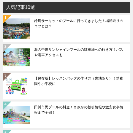
人気記事10選
鈴鹿サーキットのプールに行ってきました！場所取りの
コツとは？
海の中道サンシャインプールの駐車場への行き方！バス
や電車アクセスも
【保存版】レッスンバッグの作り方（裏地あり）！幼稚
園や小学校に
田川市民プールの料金！まさかの割引情報や激安食事情
報まで全部！