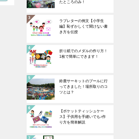
たところのみ！
ラブレターの例文【小学生
編】恥ずかしくて聞けない書
き方を伝授
折り紙でのメダルの作り方！
1枚で簡単にできます！
鈴鹿サーキットのプールに行
ってきました！場所取りのコ
ツとは？
【ポケットティッシュケー
ス】子供用を手縫いでも♪作
り方を簡単解説