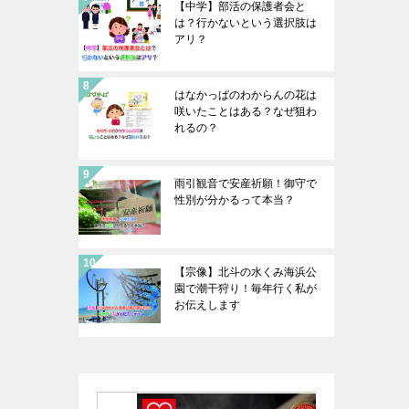
【中学】部活の保護者会と
は？行かないという選択肢は
アリ？
はなかっぱのわからんの花は
咲いたことはある？なぜ狙わ
れるの？
雨引観音で安産祈願！御守で
性別が分かるって本当？
【宗像】北斗の水くみ海浜公
園で潮干狩り！毎年行く私が
お伝えします