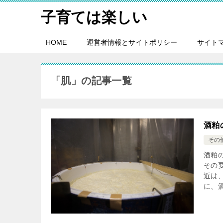
子育ては楽しい
HOME
運営者情報とサイトポリシー
サイト
「肌」の記事一覧
酒粕
その
酒粕
その
近は
に、酒