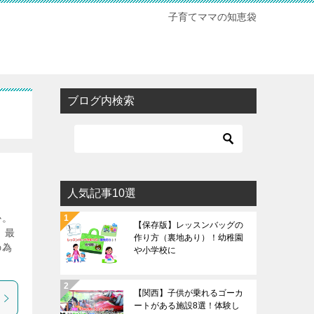
子育てママの知恵袋
ブログ内検索
人気記事10選
か。
【保存版】レッスンバッグの
 最
作り方（裏地あり）！幼稚園
の為
や小学校に
【関西】子供が乗れるゴーカ
ートがある施設8選！体験し