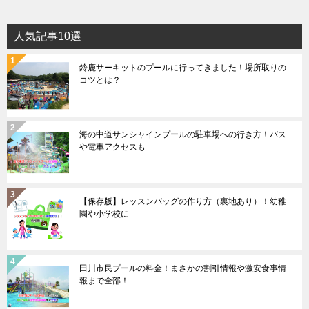
人気記事10選
鈴鹿サーキットのプールに行ってきました！場所取りの
コツとは？
海の中道サンシャインプールの駐車場への行き方！バス
や電車アクセスも
【保存版】レッスンバッグの作り方（裏地あり）！幼稚
園や小学校に
田川市民プールの料金！まさかの割引情報や激安食事情
報まで全部！