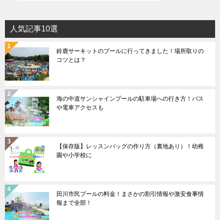
人気記事10選
鈴鹿サーキットのプールに行ってきました！場所取りの
コツとは？
海の中道サンシャインプールの駐車場への行き方！バス
や電車アクセスも
【保存版】レッスンバッグの作り方（裏地あり）！幼稚
園や小学校に
田川市民プールの料金！まさかの割引情報や激安食事情
報まで全部！