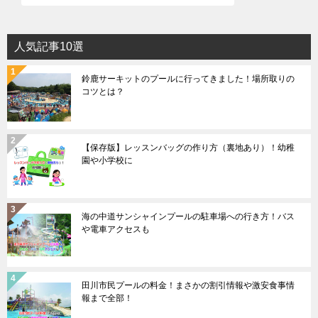
人気記事10選
鈴鹿サーキットのプールに行ってきました！場所取りの
コツとは？
【保存版】レッスンバッグの作り方（裏地あり）！幼稚
園や小学校に
海の中道サンシャインプールの駐車場への行き方！バス
や電車アクセスも
田川市民プールの料金！まさかの割引情報や激安食事情
報まで全部！