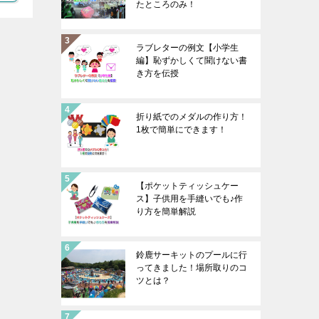
たところのみ！
ラブレターの例文【小学生
編】恥ずかしくて聞けない書
き方を伝授
折り紙でのメダルの作り方！
1枚で簡単にできます！
【ポケットティッシュケー
ス】子供用を手縫いでも♪作
り方を簡単解説
鈴鹿サーキットのプールに行
ってきました！場所取りのコ
ツとは？