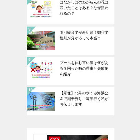
はなかっぱのわからんの花は
咲いたことはある？なぜ狙わ
れるの？
雨引観音で安産祈願！御守で
性別が分かるって本当？
プールを休む言い訳は何があ
る？困った時の理由と失敗例
を紹介
【宗像】北斗の水くみ海浜公
園で潮干狩り！毎年行く私が
お伝えします