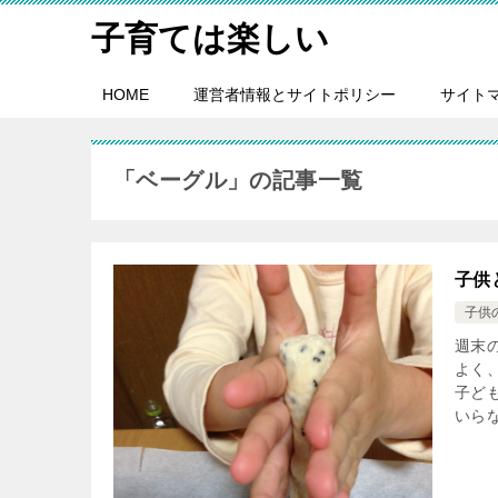
子育ては楽しい
HOME
運営者情報とサイトポリシー
サイト
「ベーグル」の記事一覧
子供
子供
週末
よく
子ど
いらな