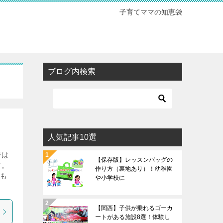
子育てママの知恵袋
ブログ内検索
人気記事10選
では
【保存版】レッスンバッグの
す。
作り方（裏地あり）！幼稚園
酵も
や小学校に
【関西】子供が乗れるゴーカ
ートがある施設8選！体験し