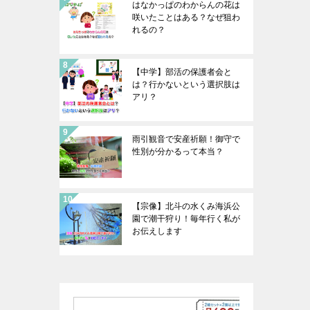
はなかっぱのわからんの花は
咲いたことはある？なぜ狙わ
れるの？
【中学】部活の保護者会と
は？行かないという選択肢は
アリ？
雨引観音で安産祈願！御守で
性別が分かるって本当？
【宗像】北斗の水くみ海浜公
園で潮干狩り！毎年行く私が
お伝えします