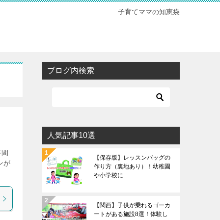
子育てママの知恵袋
ブログ内検索
人気記事10選
時間
【保存版】レッスンバッグの
ンが
作り方（裏地あり）！幼稚園
。
や小学校に
【関西】子供が乗れるゴーカ
ートがある施設8選！体験し