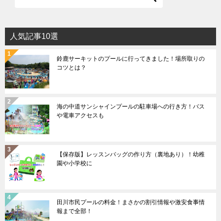
人気記事10選
鈴鹿サーキットのプールに行ってきました！場所取りの
コツとは？
海の中道サンシャインプールの駐車場への行き方！バス
や電車アクセスも
【保存版】レッスンバッグの作り方（裏地あり）！幼稚
園や小学校に
田川市民プールの料金！まさかの割引情報や激安食事情
報まで全部！