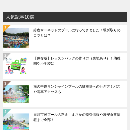
人気記事10選
鈴鹿サーキットのプールに行ってきました！場所取りの
コツとは？
【保存版】レッスンバッグの作り方（裏地あり）！幼稚
園や小学校に
海の中道サンシャインプールの駐車場への行き方！バス
や電車アクセスも
田川市民プールの料金！まさかの割引情報や激安食事情
報まで全部！