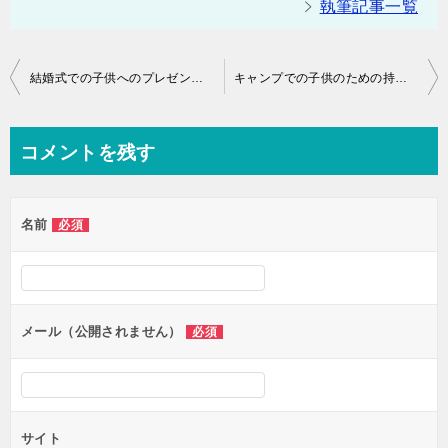
執筆記事一覧
投
結婚式での子供へのプレゼント 子供も楽しめる披露宴！
キャンプでの子供のための持ちものは？ おすすめグッズ５選！
稿
ナ
コメントを残す
ビ
ゲ
名前
必須
ー
シ
ョ
ン
メール（公開されません）
必須
サイト