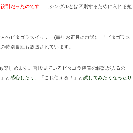
的役割だったのです！
（ジングルとは区別するために入れる短
人のピタゴラスイッチ」(毎年お正月に放送)、「ピタゴラス
置の特別番組も放送されています。
供も楽しめます。普段見ているピタゴラ装置の解説が入るの
！」と
感心したり
、「これ使える！」と
試してみたくなったり