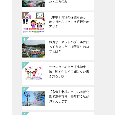
たところのみ！
【中学】部活の保護者会と
は？行かないという選択肢は
アリ？
鈴鹿サーキットのプールに行
ってきました！場所取りのコ
ツとは？
ラブレターの例文【小学生
編】恥ずかしくて聞けない書
き方を伝授
【宗像】北斗の水くみ海浜公
園で潮干狩り！毎年行く私が
お伝えします