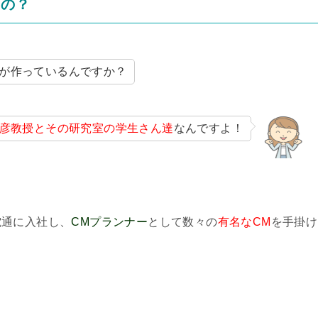
るの？
が作っているんですか？
彦教授とその研究室の学生さん達
なんですよ！
！
電通に入社し、
CMプランナー
として数々の
有名なCM
を手掛け