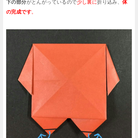
下の部分
がとんがっているので
少し裏に
折り込み、
体
の完成です
。