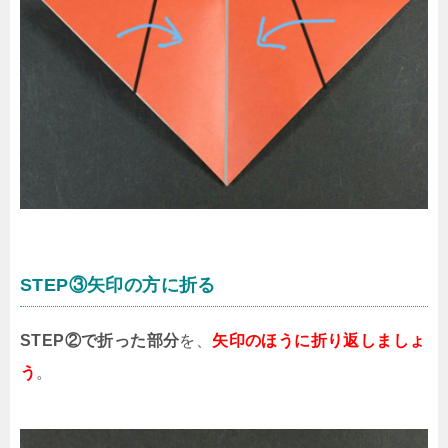
STEP③矢印の方に折る
STEP②で折った部分
を、
矢印のほうに折り返しましょ
う
。