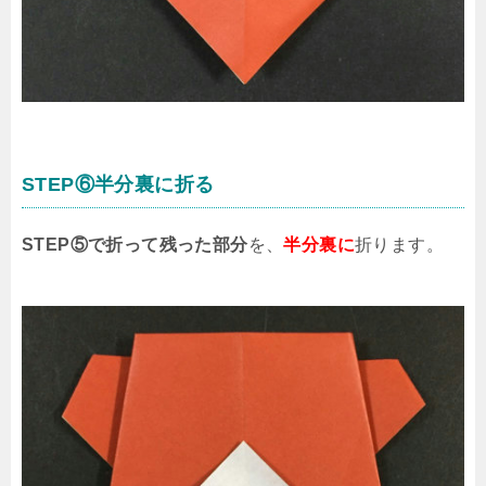
STEP⑥半分裏に折る
STEP⑤で折って残った部分
を、
半分裏に
折ります。