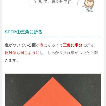
つづいて、体部分です。
STEP①三角に折る
色がついている面
が
表
にくるよう
三角に半分
に折り、
反対側も同じように
し、しっかり折れ線がついたら開
きます。