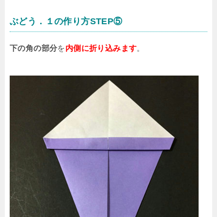
ぶどう．１の作り方STEP⑤
下の角の部分
を
内側に折り込みます
。