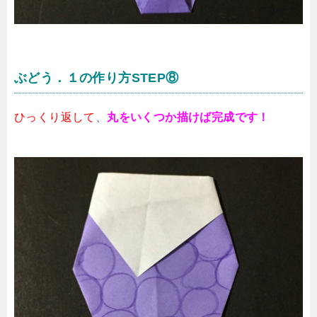
ぶどう．１の作り方STEP⑧
ひっくり返して
、
丸をいくつか描けば完成です！