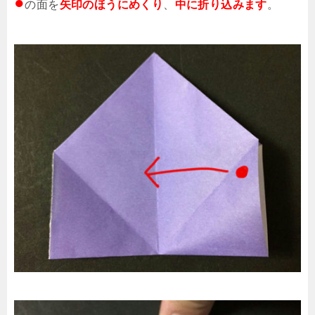
●
の面を
矢印のほうにめくり
、
中に折り込みます
。