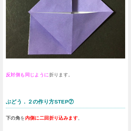
反対側も同じように
折ります。
ぶどう．２の作り方STEP⑦
下の角
を
内側に二回折り込みます
。