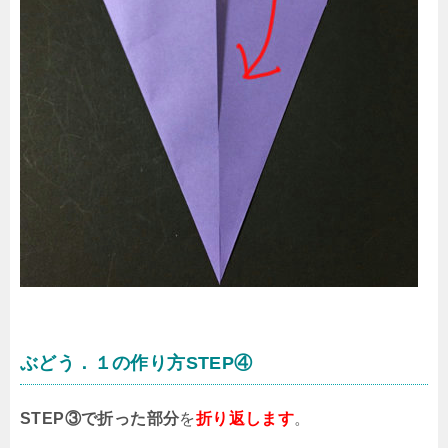
ぶどう．１の作り方STEP④
STEP③で折った部分
を
折り返します
。