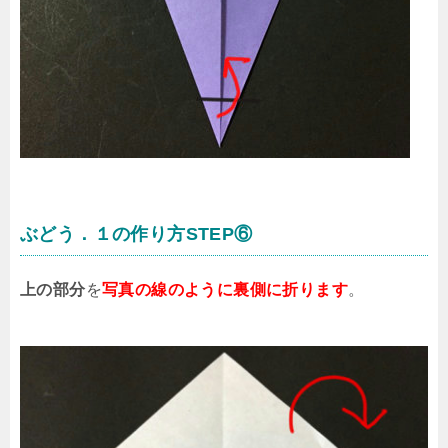
ぶどう．１の作り方STEP⑥
上の部分
を
写真の線のように裏側に折ります
。