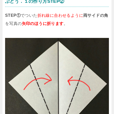
ぶどう．１の作り方STEP②
STEP①
でついた
折れ線に合わせるように
両サイドの角
を写真の
矢印のほうに折ります
。