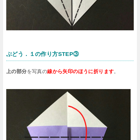
ぶどう．１の作り方STEP③
上の部分
を写真の
線から矢印のほうに折ります
。