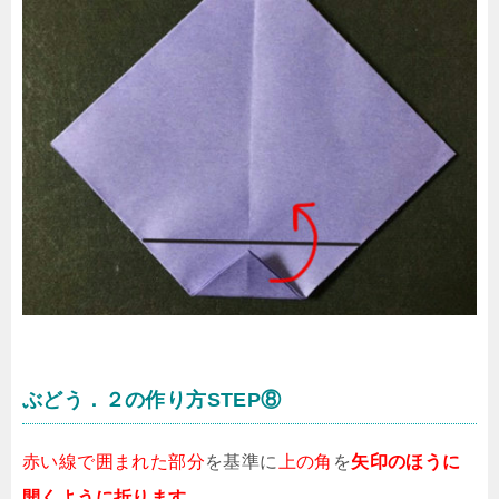
ぶどう．２の作り方STEP⑧
赤い線で囲まれた部分
を基準に
上の角
を
矢印のほうに
開くように折ります
。