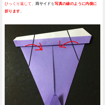
ひっくり返して
、
両サイド
を
写真の線のように内側に
折ります
。