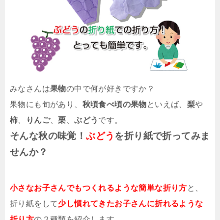
みなさんは
果物
の中で何が好きですか？
果物にも旬があり、
秋頃食べ頃の果物
といえば、
梨
や
柿
、
りんご
、
栗
、
ぶどう
です。
そんな秋の味覚！
ぶどう
を折り紙で折ってみま
せんか？
小さなお子さんでもつくれるような簡単な折り方
と、
折り紙をして
少し慣れてきたお子さんに折れるような
折り方
の２種類を紹介します。