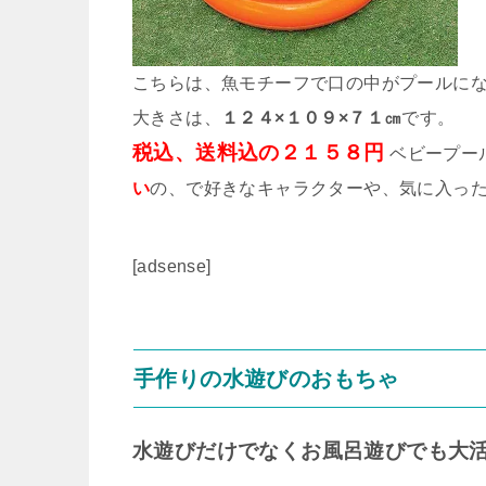
こちらは、魚モチーフで口の中がプールに
大きさは、
１２４×１０９×７１㎝
です。
税込、送料込の２１５８円
ベビープー
い
の、で好きなキャラクターや、気に入っ
[adsense]
手作りの水遊びのおもちゃ
水遊びだけでなくお風呂遊びでも大