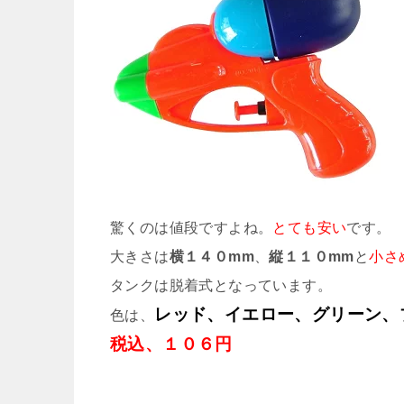
驚くのは値段ですよね。
とても安い
です。
大きさは
横１４０mm
、
縦１１０mm
と
小さ
タンクは脱着式となっています。
レッド、イエロー、グリーン、
色は、
税込、１０６円