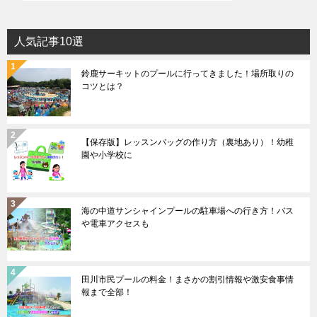
人気記事10選
鈴鹿サーキットのプールに行ってきました！場所取りの
コツとは？
【保存版】レッスンバッグの作り方（裏地あり）！幼稚
園や小学校に
海の中道サンシャインプールの駐車場への行き方！バス
や電車アクセスも
田川市民プールの料金！まさかの割引情報や激安食事情
報まで全部！