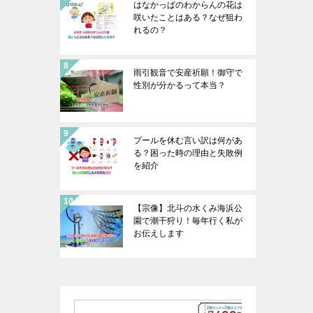
はなかっぱのわからんの花は
咲いたことはある？なぜ狙わ
れるの？
雨引観音で安産祈願！御守で
性別が分かるって本当？
プールを休む言い訳は何があ
る？困った時の理由と失敗例
を紹介
【宗像】北斗の水くみ海浜公
園で潮干狩り！毎年行く私が
お伝えします