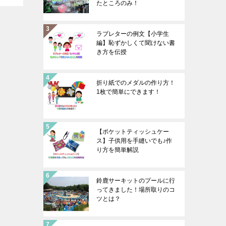
たところのみ！
ラブレターの例文【小学生
編】恥ずかしくて聞けない書
き方を伝授
折り紙でのメダルの作り方！
1枚で簡単にできます！
【ポケットティッシュケー
ス】子供用を手縫いでも♪作
り方を簡単解説
鈴鹿サーキットのプールに行
ってきました！場所取りのコ
ツとは？