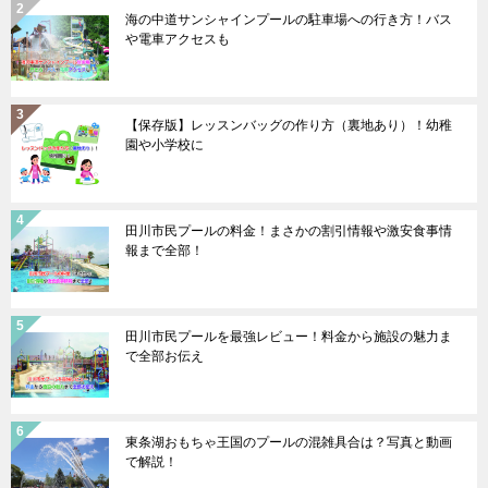
海の中道サンシャインプールの駐車場への行き方！バス
や電車アクセスも
【保存版】レッスンバッグの作り方（裏地あり）！幼稚
園や小学校に
田川市民プールの料金！まさかの割引情報や激安食事情
報まで全部！
田川市民プールを最強レビュー！料金から施設の魅力ま
で全部お伝え
東条湖おもちゃ王国のプールの混雑具合は？写真と動画
で解説！