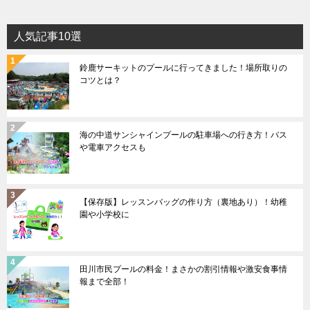
人気記事10選
鈴鹿サーキットのプールに行ってきました！場所取りの
コツとは？
海の中道サンシャインプールの駐車場への行き方！バス
や電車アクセスも
【保存版】レッスンバッグの作り方（裏地あり）！幼稚
園や小学校に
田川市民プールの料金！まさかの割引情報や激安食事情
報まで全部！