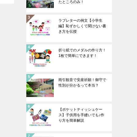
たところのみ！
ラブレターの例文【小学生
編】恥ずかしくて聞けない書
き方を伝授
折り紙でのメダルの作り方！
1枚で簡単にできます！
雨引観音で安産祈願！御守で
性別が分かるって本当？
【ポケットティッシュケー
ス】子供用を手縫いでも♪作
り方を簡単解説