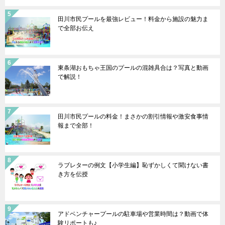
田川市民プールを最強レビュー！料金から施設の魅力ま
で全部お伝え
東条湖おもちゃ王国のプールの混雑具合は？写真と動画
で解説！
田川市民プールの料金！まさかの割引情報や激安食事情
報まで全部！
ラブレターの例文【小学生編】恥ずかしくて聞けない書
き方を伝授
アドベンチャープールの駐車場や営業時間は？動画で体
験リポートも♪