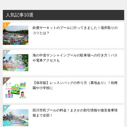
人気記事10選
鈴鹿サーキットのプールに行ってきました！場所取りの
コツとは？
海の中道サンシャインプールの駐車場への行き方！バス
や電車アクセスも
【保存版】レッスンバッグの作り方（裏地あり）！幼稚
園や小学校に
田川市民プールの料金！まさかの割引情報や激安食事情
報まで全部！