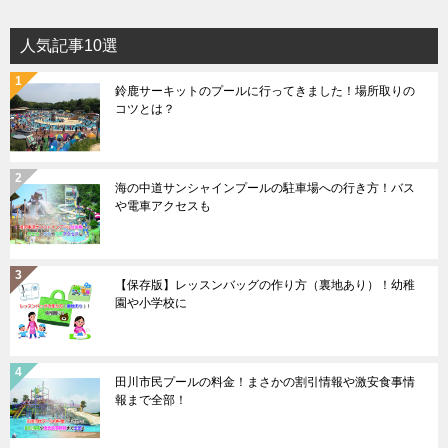
人気記事10選
鈴鹿サーキットのプールに行ってきました！場所取りの
コツとは？
海の中道サンシャインプールの駐車場への行き方！バス
や電車アクセスも
【保存版】レッスンバッグの作り方（裏地あり）！幼稚
園や小学校に
田川市民プールの料金！まさかの割引情報や激安食事情
報まで全部！