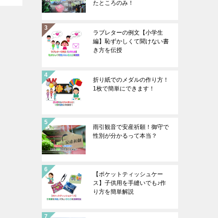
たところのみ！
ラブレターの例文【小学生
編】恥ずかしくて聞けない書
き方を伝授
折り紙でのメダルの作り方！
1枚で簡単にできます！
雨引観音で安産祈願！御守で
性別が分かるって本当？
【ポケットティッシュケー
ス】子供用を手縫いでも♪作
り方を簡単解説