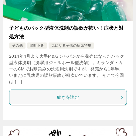
子どものパック型液体洗剤の誤飲が怖い！症状と対
処方法
その他
嘔吐下痢
気になる子供の病気特集
2014年4月より大手P＆Gジャパンから発売になったパック
型液体洗剤（洗濯用ジェルボール型洗剤）。ミランダ・カ
ーのCMでお馴染みの洗濯用洗剤ですが、発売から1年半、
いまだに乳幼児の誤飲事故が相次いでいます。 そこで今回
は […]
続きを読む