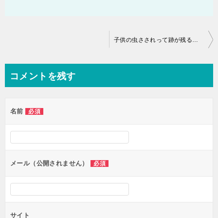
投
子供の虫さされって跡が残る？ケアの方法は？
稿
ナ
コメントを残す
ビ
ゲ
名前
必須
ー
シ
ョ
ン
メール（公開されません）
必須
サイト