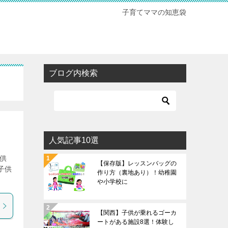
子育てママの知恵袋
ブログ内検索
人気記事10選
供
【保存版】レッスンバッグの
子供
作り方（裏地あり）！幼稚園
や小学校に
【関西】子供が乗れるゴーカ
ートがある施設8選！体験し