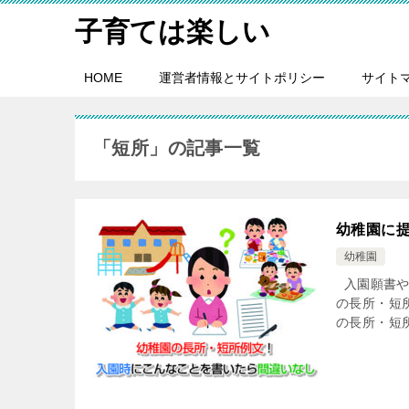
子育ては楽しい
HOME
運営者情報とサイトポリシー
サイト
「短所」の記事一覧
幼稚園に
幼稚園
入園願書や
の長所・短
の長所・短